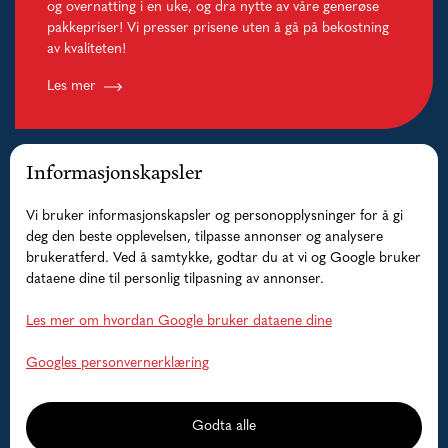
og overnatting i en uke, og dra nytte av våre generøse
pakkepriser! Vi presser prisene uten å gå på bekostning
av kvaliteten!
Les mer
Informasjonskapsler
Vi bruker informasjonskapsler og personopplysninger for å gi
deg den beste opplevelsen, tilpasse annonser og analysere
brukeratferd. Ved å samtykke, godtar du at vi og Google bruker
dataene dine til personlig tilpasning av annonser.
Les mer om hvordan Google bruker dataene dine
Googles personvernerklæring
Guidede fisketurer
Godta alle
Fiske i det berømte Lofoten-havet etter monstertorsk, sei