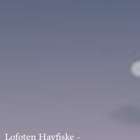
Lofoten Havfiske –