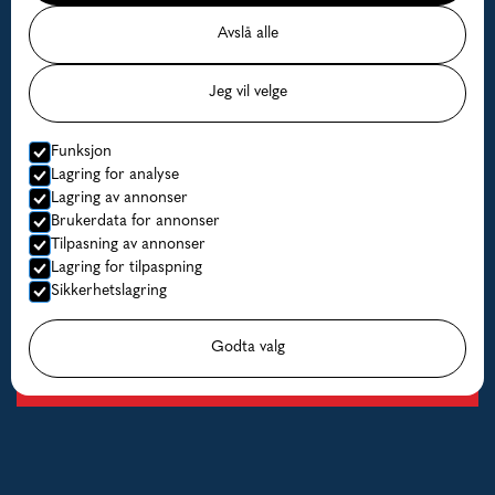
eller kveite med en av Norges mest erfarne fiskeguider,
Avslå alle
med mer enn 15 års erfaring.
Les mer
Jeg vil velge
Funksjon
Lagring for analyse
Lagring av annonser
Brukerdata for annonser
Tilpasning av annonser
Lagring for tilpaspning
Sikkerhetslagring
Godta valg
Båtutleie
Hos oss på Lofoten Havfiske kan du leie stabile og trygge