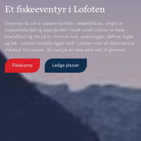
Et fiskeeventyr i Lofoten
Drømmer du om å oppleve havfiske i verdensklasse, omgitt av
majestetiske fjell og dype fjorder? Havet rundt Lofoten er både
krystallklart og rikt på liv i form av hval, spekkhogger, delfiner, fugler
og fisk - Lofoten Havfiske ligger midt i Lofoten med alt dette bare et
steinkast fra campen. Bli med på en reise dere sent vil glemme!
Fiskecamp
Ledige plasser