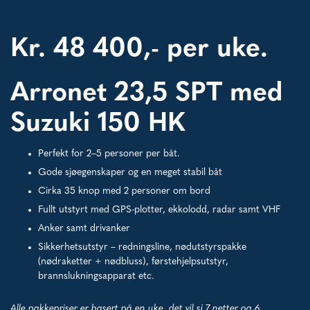
Kr. 48 400,- per uke.
Arronet 23,5 SPT med
Suzuki 150 HK
Perfekt for 2–5 personer per båt.
Gode sjøegenskaper og en meget stabil båt
Cirka 35 knop med 2 personer om bord
Fullt utstyrt med GPS-plotter, ekkolodd, radar samt VHF
Anker samt drivanker
Sikkerhetsutstyr – redningsline, nødutstyrspakke
(nødraketter + nødbluss), førstehjelpsutstyr,
brannslukningsapparat etc.
Alle pakkepriser er basert på en uke, det vil si 7 netter og 6