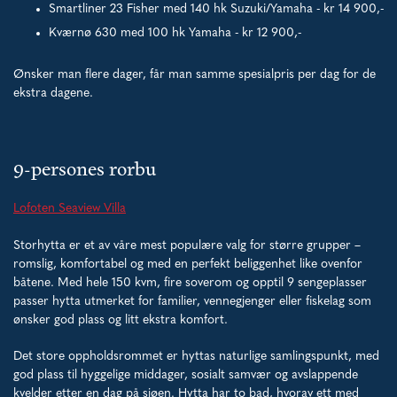
Smartliner 23 Fisher med 140 hk Suzuki/Yamaha - kr 14 900,-
Kværnø 630 med 100 hk Yamaha - kr 12 900,-
Ønsker man flere dager, får man samme spesialpris per dag for de
ekstra dagene.
9-persones rorbu
Lofoten Seaview Villa
Storhytta er et av våre mest populære valg for større grupper –
romslig, komfortabel og med en perfekt beliggenhet like ovenfor
båtene. Med hele 150 kvm, fire soverom og opptil 9 sengeplasser
passer hytta utmerket for familier, vennegjenger eller fiskelag som
ønsker god plass og litt ekstra komfort.
Det store oppholdsrommet er hyttas naturlige samlingspunkt, med
god plass til hyggelige middager, sosialt samvær og avslappende
kvelder etter en dag på sjøen. Hytta har to bad, hvorav ett med