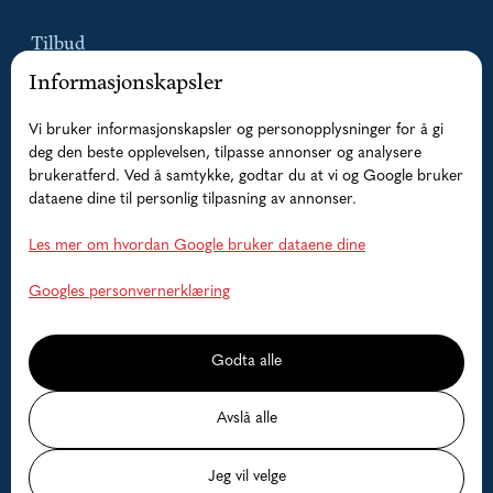
Tilbud
Informasjonskapsler
Pakketilbud
Vi bruker informasjonskapsler og personopplysninger for å gi
Guidede fisketurer
deg den beste opplevelsen, tilpasse annonser og analysere
brukeratferd. Ved å samtykke, godtar du at vi og Google bruker
Overnatting
dataene dine til personlig tilpasning av annonser.
Båter
Les mer om hvordan Google bruker dataene dine
Hjelp
Googles personvernerklæring
Faq
Godta alle
Kontakt oss
Avslå alle
Ledige datoer
Jeg vil velge
Priser