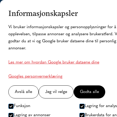
Informasjonskapsler
Hjem
Fiskecamp
Overn
Vi bruker informasjonskapsler og personopplysninger for å
opplevelsen, tilpasse annonser og analysere brukeratferd. 
godtar du at vi og Google bruker dataene dine til personlig 
annonser.
Les mer om hvordan Google bruker dataene dine
Googles personvernerklæring
Avslå alle
Jeg vil velge
Godta alle
Funksjon
Lagring for analy
Lagring av annonser
Brukerdata for a