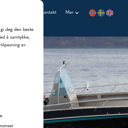
atting
Priser
Kontakt
Mer
 gi deg den beste
Ved å samtykke,
tilpasning av
se
nnonser