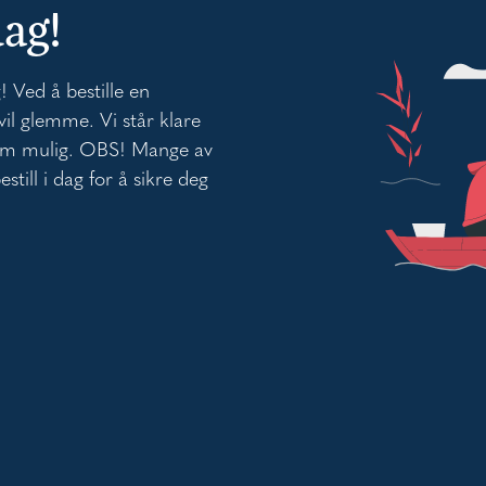
dag!
! Ved å bestille en
vil glemme. Vi står klare
k som mulig. OBS! Mange av
still i dag for å sikre deg