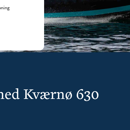
pning
 med Kværnø 630