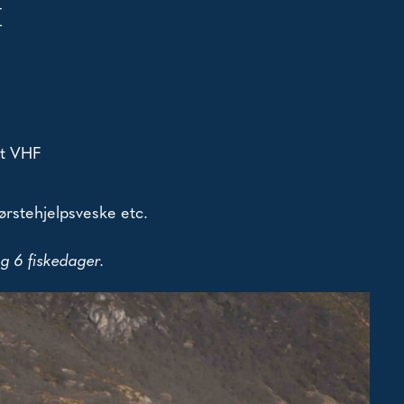
K
dt VHF
ørstehjelpsveske etc.
og 6 fiskedager.