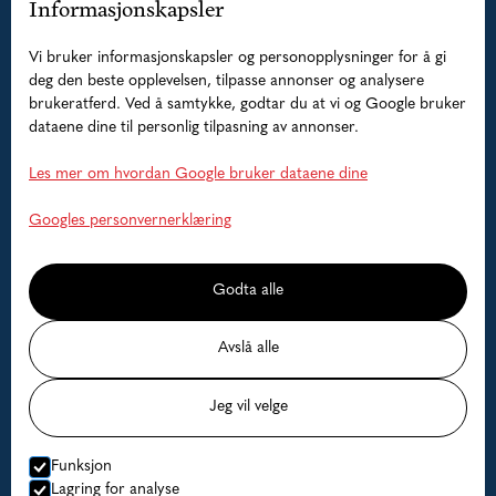
Informasjonskapsler
Pakketilbud
Vi bruker informasjonskapsler og personopplysninger for å gi
Guidede fisketurer
deg den beste opplevelsen, tilpasse annonser og analysere
brukeratferd. Ved å samtykke, godtar du at vi og Google bruker
Overnatting
dataene dine til personlig tilpasning av annonser.
Båter
Les mer om hvordan Google bruker dataene dine
Hjelp
Googles personvernerklæring
Faq
Godta alle
Kontakt oss
Avslå alle
Ledige datoer
Jeg vil velge
Priser
Funksjon
Lagring for analyse