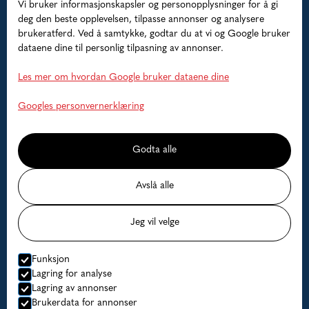
Vi bruker informasjonskapsler og personopplysninger for å gi
Guidede fisketurer
deg den beste opplevelsen, tilpasse annonser og analysere
brukeratferd. Ved å samtykke, godtar du at vi og Google bruker
Overnatting
dataene dine til personlig tilpasning av annonser.
Båter
Les mer om hvordan Google bruker dataene dine
Hjelp
Googles personvernerklæring
Faq
Godta alle
Kontakt oss
Avslå alle
Ledige datoer
Jeg vil velge
Priser
Funksjon
Lagring for analyse
© Lofoten Havfiske
Lagring av annonser
Brukerdata for annonser