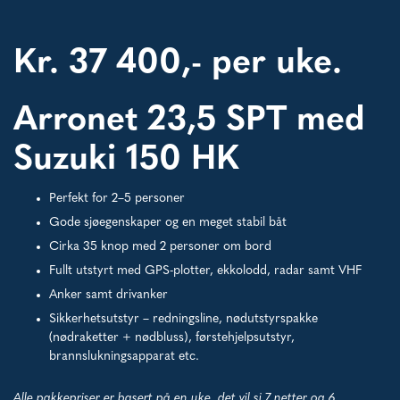
Kr. 37 400,- per uke.
Arronet 23,5 SPT med
Suzuki 150 HK
Perfekt for 2–5 personer
Gode sjøegenskaper og en meget stabil båt
Cirka 35 knop med 2 personer om bord
Fullt utstyrt med GPS-plotter, ekkolodd, radar samt VHF
Anker samt drivanker
Sikkerhetsutstyr – redningsline, nødutstyrspakke
(nødraketter + nødbluss), førstehjelpsutstyr,
brannslukningsapparat etc.
Alle pakkepriser er basert på en uke, det vil si 7 netter og 6