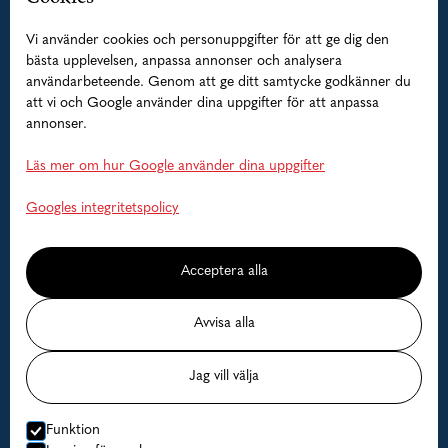
Guidade fisketurer
Vi använder cookies och personuppgifter för att ge dig den
bästa upplevelsen, anpassa annonser och analysera
Boende
användarbeteende. Genom att ge ditt samtycke godkänner du
att vi och Google använder dina uppgifter för att anpassa
Båtar
annonser.
Hjälp
Läs mer om hur Google använder dina uppgifter
Vanliga frågor
Googles integritetspolicy
Kontakta oss
Acceptera alla
Lediga datum
Avvisa alla
Priser
Jag vill välja
© Lofoten Havfiske
Funktion