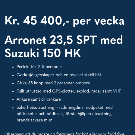
Kr. 45 400,- per vecka
Arronet 23,5 SPT med
Suzuki 150 HK
Perfekt för 2–5 personer
Goda sjöegenskaper och en mycket stabil båt
Cirka 35 knop med 2 personer ombord
Fullt utrustad med GPS-plotter, ekolod, radar samt VHF
Ankare samt drivankare
Säkerhetsutrustning – räddningslina, nödpaket med
nödraketer och nödbloss, första hjälpen-utrustning,
brandsläckare m.m.
Observera att du måste ha förarbevis för båt eller vara född före