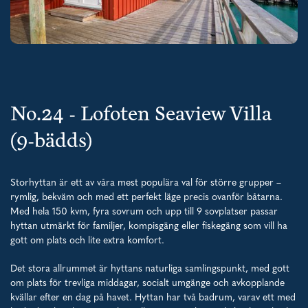
No.24 - Lofoten Seaview Villa
(9-bädds)
Storhyttan är ett av våra mest populära val för större grupper –
rymlig, bekväm och med ett perfekt läge precis ovanför båtarna.
Med hela 150 kvm, fyra sovrum och upp till 9 sovplatser passar
hyttan utmärkt för familjer, kompisgäng eller fiskegäng som vill ha
gott om plats och lite extra komfort.
Det stora allrummet är hyttans naturliga samlingspunkt, med gott
om plats för trevliga middagar, socialt umgänge och avkopplande
kvällar efter en dag på havet. Hyttan har två badrum, varav ett med