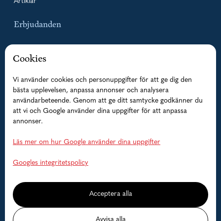
Artiklar
Erbjudanden
Paketpriser
Cookies
Guidade fisketurer
Vi använder cookies och personuppgifter för att ge dig den
bästa upplevelsen, anpassa annonser och analysera
Boende
användarbeteende. Genom att ge ditt samtycke godkänner du
Båtar
att vi och Google använder dina uppgifter för att anpassa
annonser.
Hjälp
Läs mer om hur Google använder dina uppgifter
Vanliga frågor
Googles integritetspolicy
Kontakta oss
Acceptera alla
Lediga datum
Avvisa alla