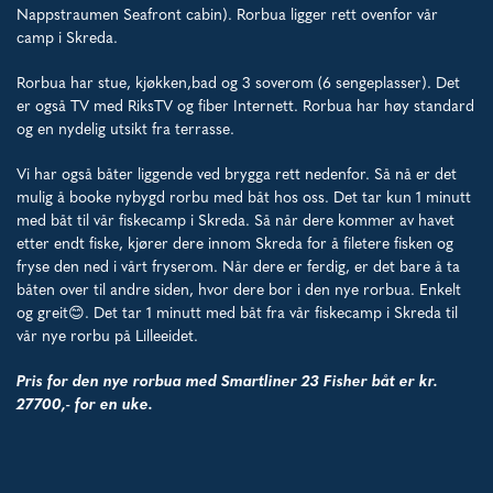
Nappstraumen Seafront cabin). Rorbua ligger rett ovenfor vår
camp i Skreda.
Rorbua har stue, kjøkken,bad og 3 soverom (6 sengeplasser). Det
er også TV med RiksTV og fiber Internett. Rorbua har høy standard
og en nydelig utsikt fra terrasse.
Vi har også båter liggende ved brygga rett nedenfor. Så nå er det
mulig å booke nybygd rorbu med båt hos oss. Det tar kun 1 minutt
med båt til vår fiskecamp i Skreda. Så når dere kommer av havet
etter endt fiske, kjører dere innom Skreda for å filetere fisken og
fryse den ned i vårt fryserom. Når dere er ferdig, er det bare å ta
båten over til andre siden, hvor dere bor i den nye rorbua. Enkelt
og greit😊. Det tar 1 minutt med båt fra vår fiskecamp i Skreda til
vår nye rorbu på Lilleeidet.
Pris for den nye rorbua med Smartliner 23 Fisher båt er kr.
27700,- for en uke.