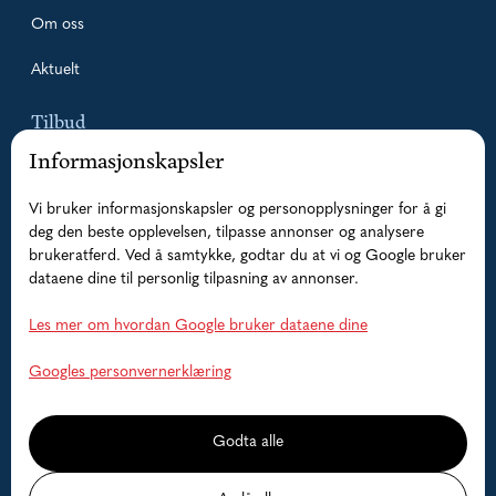
Om oss
Aktuelt
Tilbud
Informasjonskapsler
Pakketilbud
Vi bruker informasjonskapsler og personopplysninger for å gi
Guidede fisketurer
deg den beste opplevelsen, tilpasse annonser og analysere
brukeratferd. Ved å samtykke, godtar du at vi og Google bruker
Overnatting
dataene dine til personlig tilpasning av annonser.
Båter
Les mer om hvordan Google bruker dataene dine
Hjelp
Googles personvernerklæring
Faq
Godta alle
Kontakt oss