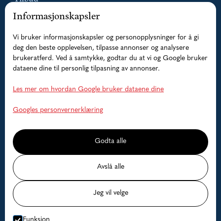
Informasjonskapsler
Pakketilbud
Vi bruker informasjonskapsler og personopplysninger for å gi
Guidede fisketurer
deg den beste opplevelsen, tilpasse annonser og analysere
brukeratferd. Ved å samtykke, godtar du at vi og Google bruker
Overnatting
dataene dine til personlig tilpasning av annonser.
Båter
Les mer om hvordan Google bruker dataene dine
Hjelp
Googles personvernerklæring
Faq
Godta alle
Kontakt oss
Avslå alle
Ledige datoer
Jeg vil velge
Priser
Funksjon