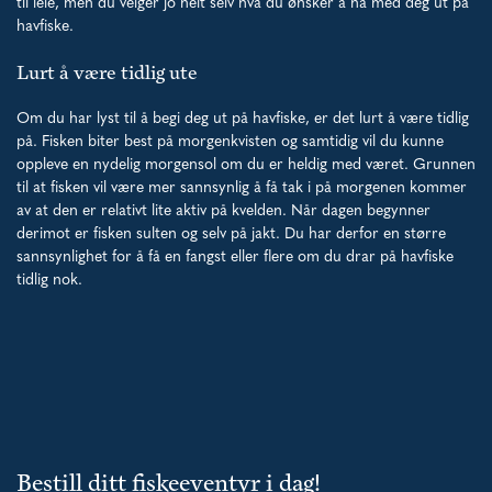
til leie, men du velger jo helt selv hva du ønsker å ha med deg ut på
havfiske.
Lurt å være tidlig ute
Om du har lyst til å begi deg ut på havfiske, er det lurt å være tidlig
på. Fisken biter best på morgenkvisten og samtidig vil du kunne
oppleve en nydelig morgensol om du er heldig med været. Grunnen
til at fisken vil være mer sannsynlig å få tak i på morgenen kommer
av at den er relativt lite aktiv på kvelden. Når dagen begynner
derimot er fisken sulten og selv på jakt. Du har derfor en større
sannsynlighet for å få en fangst eller flere om du drar på havfiske
tidlig nok.
Bestill ditt fiskeeventyr i dag!