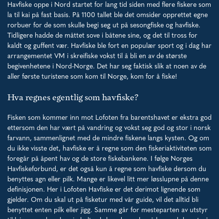
Havfiske oppe i Nord startet for lang tid siden med flere fiskere som
la til kai på fast basis. På 1100 tallet ble det omsider opprettet egne
rorbuer for de som skulle begi seg ut på sesongfiske og havfiske.
Tidligere hadde de måttet sove i båtene sine, og det til tross for
kaldt og guffent vær. Havfiske ble fort en populær sport og i dag har
arrangementet VM i skreifiske vokst til å bli en av de største
begivenhetene i Nord-Norge. Det har seg faktisk slik at noen av de
aller første turistene som kom til Norge, kom for å fiske!
Hva regnes egentlig som havfiske?
Fisken som kommer inn mot Lofoten fra barentshavet er ekstra god
ettersom den har vært på vandring og vokst seg god og stor i norsk
farvann, sammenlignet med de mindre fiskene langs kysten. Og om
du ikke visste det, havfiske er å regne som den fiskeriaktiviteten som
foregår på åpent hav og de store fiskebankene. I følge Norges
Havfiskeforbund, er det også kun å regne som havfiske dersom du
benyttes agn eller pilk. Mange er likevel litt mer løsslupne på denne
definisjonen. Her i Lofoten Havfiske er det derimot lignende som
gjelder. Om du skal ut på fisketur med vår guide, vil det alltid bli
benyttet enten pilk eller jigg. Samme går for mesteparten av utstyr